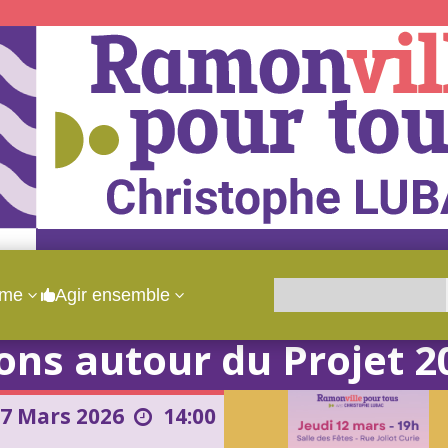
mme
Agir ensemble
3
3

ons autour du Projet 2
07 Mars
2026
14:00