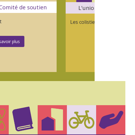
utien
L'union de la gauche écologiste
Les colistiers
En savoir plus
