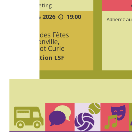
Meeting
Comité de So
ars
2026
19:00
Adhérez au comité de sou
le des Fêtes
monville
,
En savoir p

oliot Curie
uction LSF