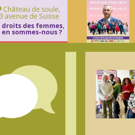
Château de soule
,
3 avenue de Suisse
 droits des femmes,
 en sommes-nous ?