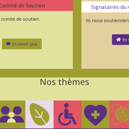
utien
Signataires du Comité de so
tien
Ils nous soutiennent
En savoir plus

lus
Nos thèmes