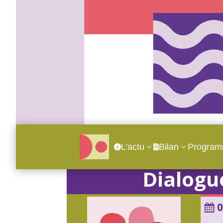
L’actu
Bilan
Progra
3
3


Dialogu