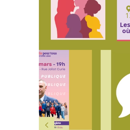
1
Les
où